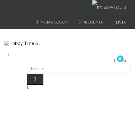
ESPAÑOL
INICIAR SESIÓN
MI CUENTA
LISTA
Navegación
0
de
ÍTEM
palanca