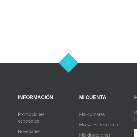
INFORMACIÓN
MI CUENTA
R
Promociones
Mis compras
h
especiales
Mis vales descuento
Novedades
Mis direcciones