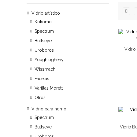
Vidrio artístico
Kokomo
Spectrum
Bullseye
Vidrio
Uroboros
Youghiogheny
Wissmach
Facetas
Varillas Moretti
Otros
Vidrio para horno
Spectrum
Vidrio B
Bullseye
Uroboros