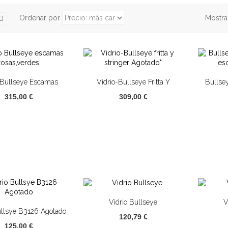
Ordenar por
Mostra
 Bullseye Escamas
Vidrio-Bullseye Fritta Y
Bullse
Rosas,verdes
Stringer Agotado"
Es
315,00 €
309,00 €
Vidrio Bullseye
V
ullsye B3126 Agotado
120,79 €
125,00 €