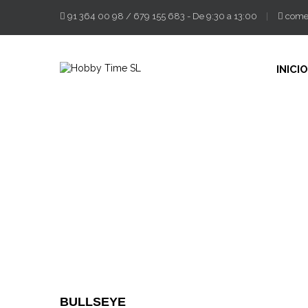
91 364 00 98
/
679 155 683
- De 9:30 a 13:00
come
INICIO
BULLSEYE