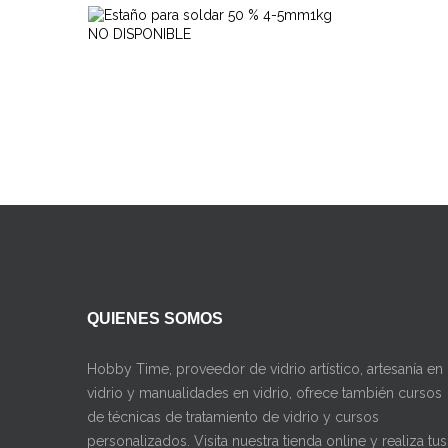
Estaño
Para
42,00
Soldar
€
50...
QUIENES SOMOS
Hobby Time, proveedor de vidrio artístico, artesanía en
vidrio y manualidades en vidrio, ofrece también cursos
de técnicas de tratamiento de vidrio y cursos
personalizados. Visita nuestra tienda online y realiza tus