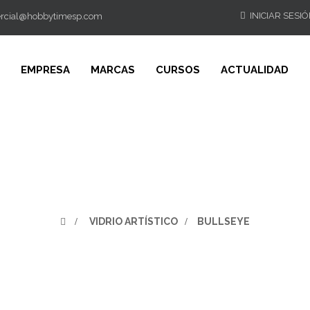
INICIAR SESI
rcial@hobbytimesp.com
EMPRESA
MARCAS
CURSOS
ACTUALIDAD
>
VIDRIO ARTÍSTICO
>
BULLSEYE