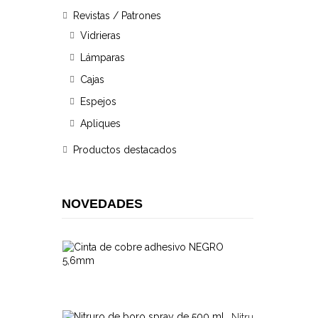
Revistas / Patrones
Vidrieras
Lámparas
Cajas
Espejos
Apliques
Productos destacados
NOVEDADES
Cinta
De
11,00
Cobre...
€
Nitruro