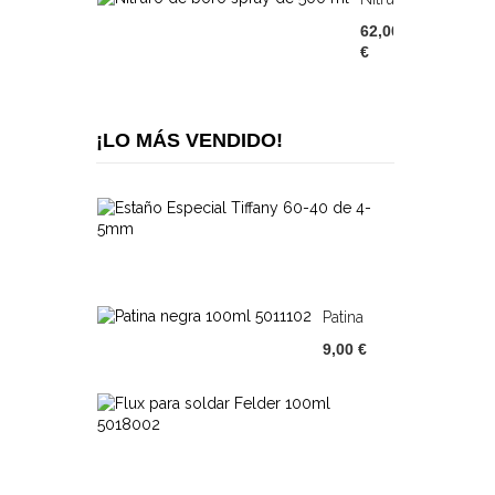
De
62,00
Boro
€
Spray...
¡LO MÁS VENDIDO!
Estaño
Especial...
44,00
€
Patina
Negra
9,00 €
100ml...
Flux
Para
7,00
Soldar...
€