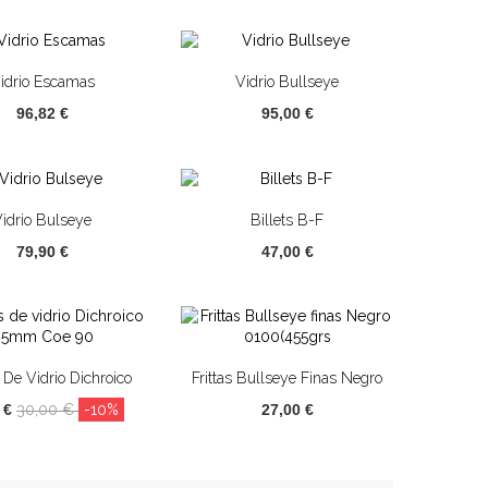
idrio Escamas
Vidrio Bullseye
96,82 €
95,00 €
idrio Bulseye
Billets B-F
79,90 €
47,00 €
 De Vidrio Dichroico
Frittas Bullseye Finas Negro
,5mm Coe 90)...
0100(329grs
0 €
30,00 €
-10%
27,00 €