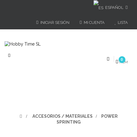
ESPAÑOL
INICIAR SESIÓN
MI CUENTA
LISTA
Navegación
0
de
ÍTEM
palanca
>
ACCESORIOS / MATERIALES
>
POWER
SPRINTING