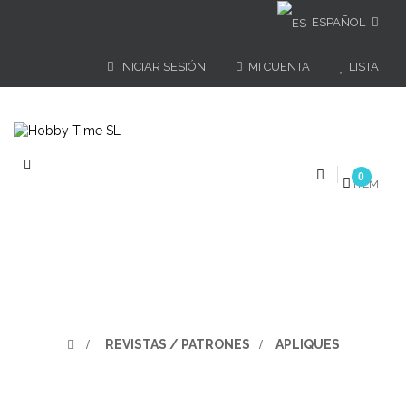
ESPAÑOL
INICIAR SESIÓN
MI CUENTA
LISTA
Navegación
0
de
ÍTEM
palanca
>
REVISTAS / PATRONES
>
APLIQUES