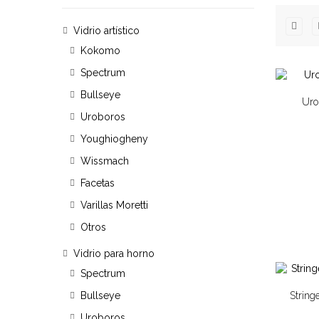
Vidrio artístico
Kokomo
Spectrum
Bullseye
Uro
Uroboros
Youghiogheny
Wissmach
Facetas
Varillas Moretti
Otros
Vidrio para horno
Spectrum
String
Bullseye
Uroboros