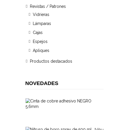
Revistas / Patrones
Vidrieras
Lámparas
Cajas
Espejos
Apliques
Productos destacados
NOVEDADES
Cinta
De
11,00
Cobre...
€
Nitruro