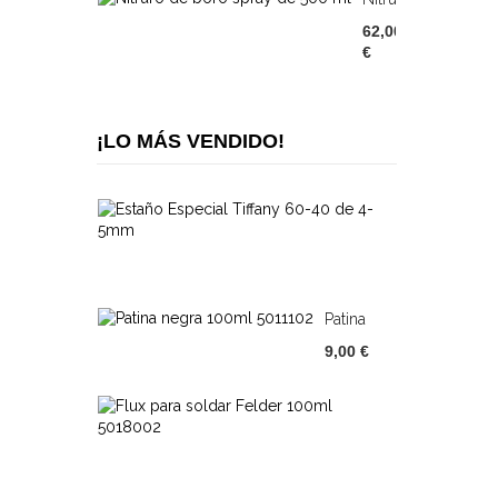
De
62,00
Boro
€
Spray...
¡LO MÁS VENDIDO!
Estaño
Especial...
44,00
€
Patina
Negra
9,00 €
100ml...
Flux
Para
7,00
Soldar...
€