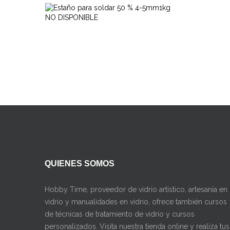
Estaño
Para
42,00
Soldar
€
50...
QUIENES SOMOS
Hobby Time, proveedor de vidrio artístico, artesanía en
vidrio y manualidades en vidrio, ofrece también cursos
de técnicas de tratamiento de vidrio y cursos
personalizados. Visita nuestra tienda online y realiza tus