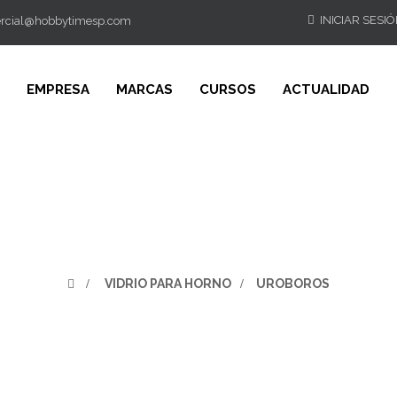
INICIAR SESI
rcial@hobbytimesp.com
EMPRESA
MARCAS
CURSOS
ACTUALIDAD
>
VIDRIO PARA HORNO
>
UROBOROS