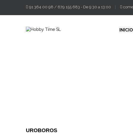
91 364 00 98
/
679 155 683
- De 9:30 a 13:00
come
INICIO
UROBOROS