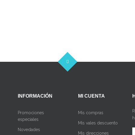
INFORMACIÓN
MI CUENTA
R
Promociones
Mis compras
h
especiales
Mis vales descuento
Novedades
Mis direcciones