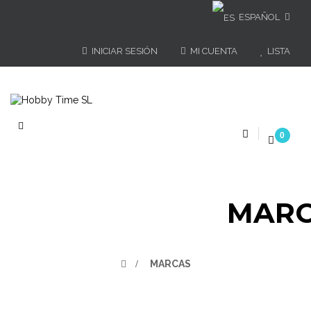
ESPAÑOL
INICIAR SESIÓN
MI CUENTA
LISTA
Navegación
0
de
palanca
MARC
>
MARCAS