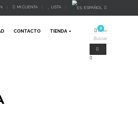
ÓN
MI CUENTA
LISTA
ESPAÑOL
0
AD
CONTACTO
TIENDA
ÍTEM
A