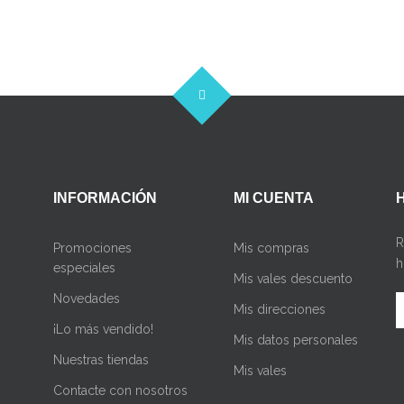
INFORMACIÓN
MI CUENTA
R
Promociones
Mis compras
h
especiales
Mis vales descuento
Novedades
Mis direcciones
¡Lo más vendido!
Mis datos personales
Nuestras tiendas
Mis vales
Contacte con nosotros