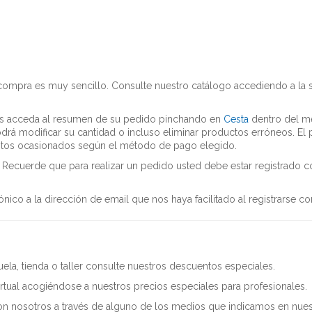
 compra es muy sencillo. Consulte nuestro catálogo accediendo a la
s acceda al resumen de su pedido pinchando en
Cesta
dentro del me
drá modificar su cantidad o incluso eliminar productos erróneos. El
gastos ocasionados según el método de pago elegido.
. Recuerde que para realizar un pedido usted debe estar registrado c
nico a la dirección de email que nos haya facilitado al registrarse c
uela, tienda o taller consulte nuestros descuentos especiales.
virtual acogiéndose a nuestros precios especiales para profesionales.
n nosotros a través de alguno de los medios que indicamos en nue