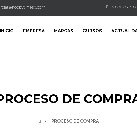
INICIAR SESI
rcial@hobbytimesp.com
ción
INICIO
EMPRESA
MARCAS
CURSOS
ACTUALID
PROCESO DE COMPR
>
PROCESO DE COMPRA