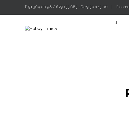
91 364 00 98
/
679 155 683
- De 9:30 a 13:00
come
Navega
de
palanca