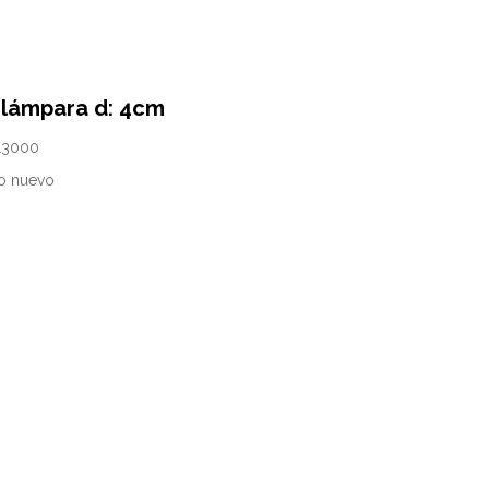
lámpara d: 4cm
13000
o nuevo