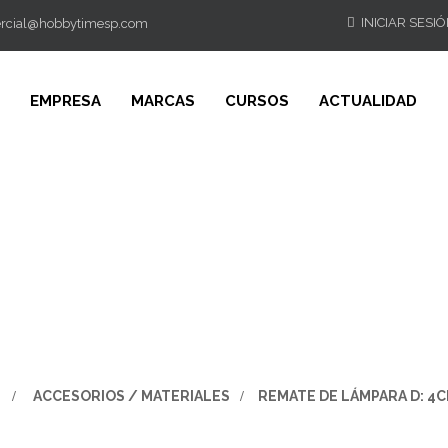
INICIAR SESI
rcial@hobbytimesp.com
EMPRESA
MARCAS
CURSOS
ACTUALIDAD
>
ACCESORIOS / MATERIALES
>
REMATE DE LÁMPARA D: 4