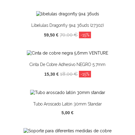
Libelulas Dragonfly 9x4 36uds (27302)
70,00 €
59,50 €
-15%
Cinta De Cobre Adhesivo NEGRO 5.7mm
18,00 €
15,30 €
-15%
Tubo Aroscado Latón 30mm Standar
5,00 €