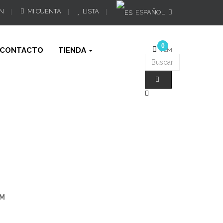
ÓN
MI CUENTA
LISTA
ESPAÑOL
0
CONTACTO
TIENDA
ÍTEM
CM