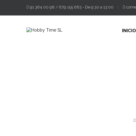
91 364 00 98
/
679 155 683
- De 9:30 a 13:00
come
INICIO