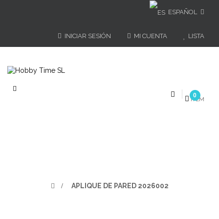
ESPAÑOL
INICIAR SESIÓN
MI CUENTA
LISTA
Navegación
0
de
ÍTEM
palanca
>
APLIQUE DE PARED 2026002