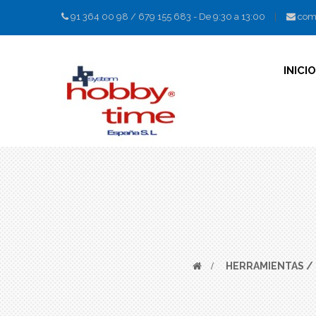
91 364 00 98
/
679 155 683
- De 9:30 a 13:00
com
INICIO
>
HERRAMIENTAS /