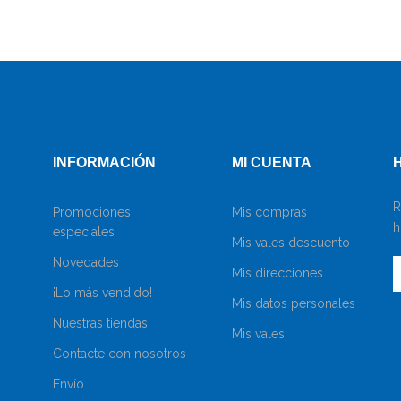
INFORMACIÓN
MI CUENTA
R
Promociones
Mis compras
h
especiales
Mis vales descuento
Novedades
Mis direcciones
¡Lo más vendido!
Mis datos personales
Nuestras tiendas
Mis vales
Contacte con nosotros
Envío