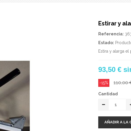
Estirar y a
Referencia:
36
Estado:
Product
Estira y alarga e
93,50 €
si
110,00 
-15%
Cantidad
AÑADIR A LA 