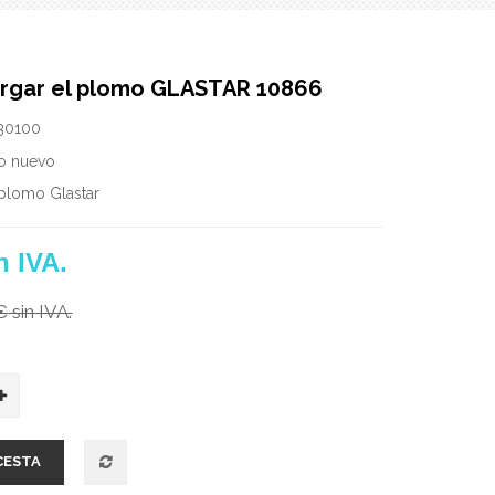
largar el plomo GLASTAR 10866
30100
o nuevo
l plomo Glastar
n IVA.
€
sin IVA.
CESTA