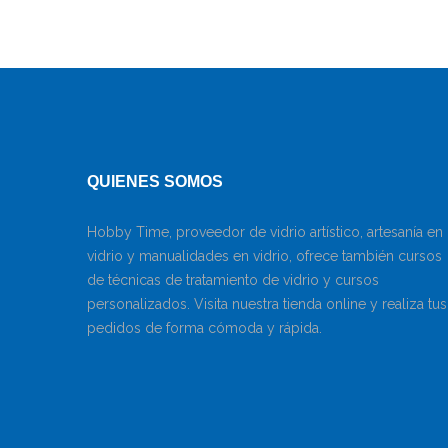
QUIENES SOMOS
Hobby Time, proveedor de vidrio artístico, artesanía en
vidrio y manualidades en vidrio, ofrece también cursos
de técnicas de tratamiento de vidrio y cursos
personalizados. Visita nuestra tienda online y realiza tus
pedidos de forma cómoda y rápida.