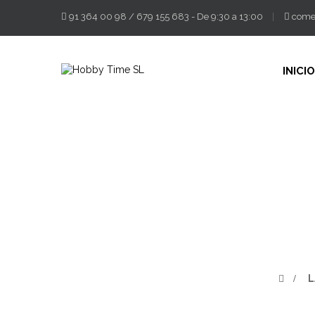
91 364 00 98
/
679 155 683
- De 9:30 a 13:00
come
INICIO
>
L