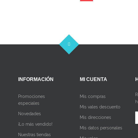
INFORMACIÓN
MI CUENTA
R
Promociones
Mis compras
h
especiales
Mis vales descuento
Novedades
Mis direcciones
¡Lo más vendido!
Mis datos personales
Nuestras tiendas