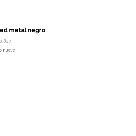
red metal negro
25820
o nuevo