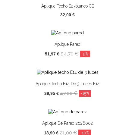
Aplique Techo E27blanco CE
32,00 €
Aplique Pared
54,70 €
51,97 €
-5%
Aplique Techo E14 De 3 Luces E14
47,00 €
39,95 €
-15%
Aplique De Pared 2026002
21,00 €
18,90 €
-10%